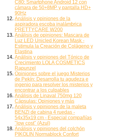
C80: Smartphone Android 12 con
cámara de 50+8MP y pantalla HD+
90Hz
Análisis y opiniones de la
aspiradora escoba inalámbrica
PRETTYCARE W200
Análisis de opiniones: Mascara de
Luz LED Unicled Korean Mask -
Estimula la Creación de Colágeno y
Elastina
Análisis y opiniones del Tónico de
Crecimiento LOLA COSMETICS
Rapunzel
Opiniones sobre el juego Misterios
de Pekín: Desarrolla tu agudeza e
ingenio para resolver los misterios y
encontrar a los culpables
Análisis de Linaval 750mg 120
Cápsulas: Opiniones y más
Análisis y opiniones de la maleta
BENZI de cabina 4 ruedas -
54x35x19 cm - Especial compañías
"low cost" (Azul)
Análisis y opiniones del colchón
PIKOLIN Normablock Confort