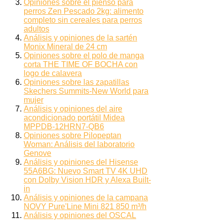
Opiniones sobre el pienso para
perros Zen Pescado 2kg: alimento
completo sin cereales para perros
adultos
Análisis y opiniones de la sartén
Monix Mineral de 24 cm
Opiniones sobre el polo de manga
corta THE TIME OF BOCHA con
logo de calavera
Opiniones sobre las zapatillas
Skechers Summits-New World para
mujer
Análisis y opiniones del aire
acondicionado portátil Midea
MPPDB-12HRN7-QB6
Opiniones sobre Pilopeptan
Woman: Análisis del laboratorio
Genove
Análisis y opiniones del Hisense
55A6BG: Nuevo Smart TV 4K UHD
con Dolby Vision HDR y Alexa Built-
in
Análisis y opiniones de la campana
NOVY Pure'Line Mini 821 850 m³/h
Análisis y opiniones del OSCAL